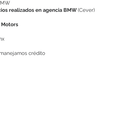
 BMW
icios realizados en agencia BMW
(
Cever)
 Motors
mx
 manejamos crédito