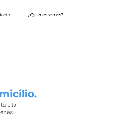
tacto
¿Quienes somos?
micilio.
u cita.
denes.