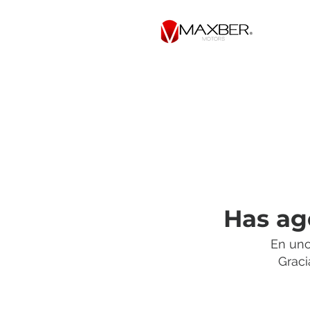
Has ag
En uno
Graci