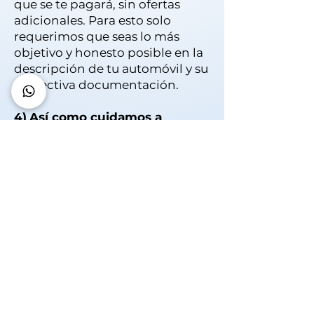
que se te pagará, sin ofertas
adicionales. Para esto solo
requerimos que seas lo más
objetivo y honesto posible en la
descripción de tu automóvil y su
respectiva documentación.
4)
Así como cuidamos a
nuestros clientes vendedores,
cuidamos a nuestros clientes
compradores...
por lo cual
nosotros no pagamos en "dos
horas”. Necesitamos
asegurarnos que los autos no
cuenten con adeudos, reportes y
el estado sea completamente
legal. Únicamente con copias de
factura, tarjeta de circulación y
verificación... nunca
solicitaremos un documento