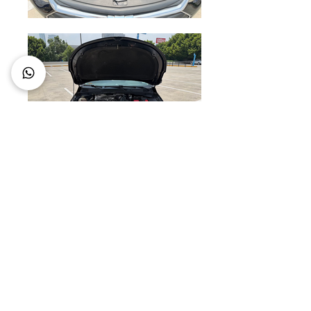
Chevrolet Onix 2021 LT
,
**NOTENEMOS
FINANCIAMIENTO**
Estándar, aire acondicionado,