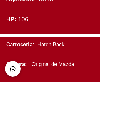
HP:
106
Carroceria:
Hatch Back
Factura
:
Original de Mazda
Tenencias:
Hasta 2025
Vidrios
eléctricos
:
Si
Seguros
Eléctricos
:
Si