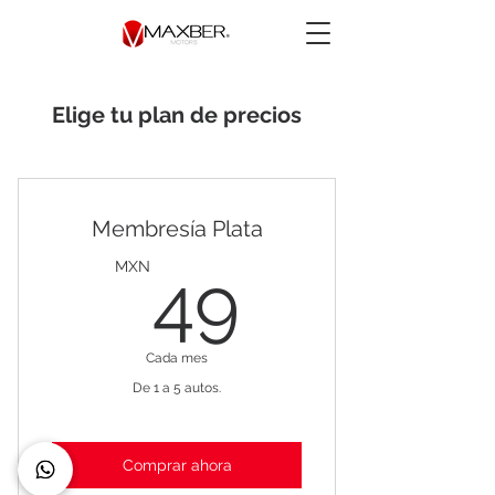
Elige tu plan de precios
Membresía Plata
49MX
MXN
49
Cada mes
De 1 a 5 autos.
Comprar ahora